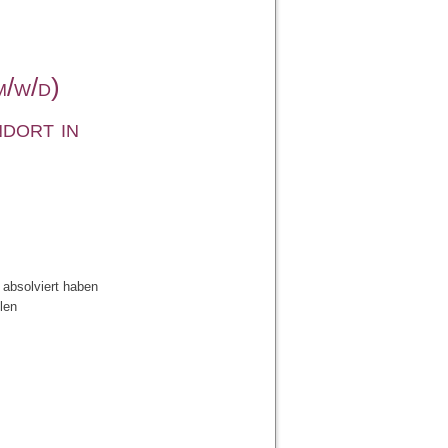
m/w/d)
ndort in
absolviert haben
len