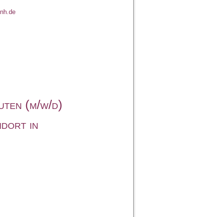
nh.de
ten (m/w/d)
ndort in