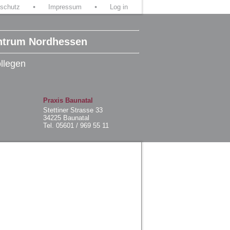
schutz
Impressum
Log in
ntrum Nordhessen
ollegen
Praxis Baunatal
Stettiner Strasse 33
34225 Baunatal
Tel. 05601 / 969 55 11