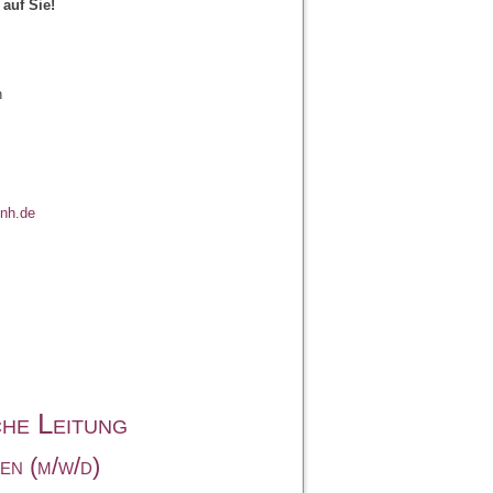
auf Sie!
n
nh.de
che Leitung
n (m/w/d)